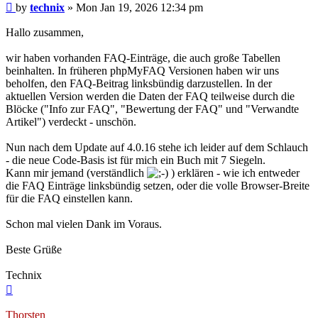
Post
by
technix
»
Mon Jan 19, 2026 12:34 pm
Hallo zusammen,
wir haben vorhanden FAQ-Einträge, die auch große Tabellen
beinhalten. In früheren phpMyFAQ Versionen haben wir uns
beholfen, den FAQ-Beitrag linksbündig darzustellen. In der
aktuellen Version werden die Daten der FAQ teilweise durch die
Blöcke ("Info zur FAQ", "Bewertung der FAQ" und "Verwandte
Artikel") verdeckt - unschön.
Nun nach dem Update auf 4.0.16 stehe ich leider auf dem Schlauch
- die neue Code-Basis ist für mich ein Buch mit 7 Siegeln.
Kann mir jemand (verständlich
) erklären - wie ich entweder
die FAQ Einträge linksbündig setzen, oder die volle Browser-Breite
für die FAQ einstellen kann.
Schon mal vielen Dank im Voraus.
Beste Grüße
Technix
Top
Thorsten