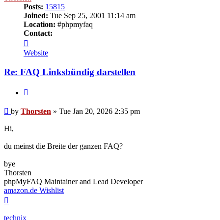
Posts:
15815
Joined:
Tue Sep 25, 2001 11:14 am
Location:
#phpmyfaq
Contact:
Contact
Thorsten
Website
Re: FAQ Linksbündig darstellen
Quote
Post
by
Thorsten
»
Tue Jan 20, 2026 2:35 pm
Hi,
du meinst die Breite der ganzen FAQ?
bye
Thorsten
phpMyFAQ Maintainer and Lead Developer
amazon.de Wishlist
Top
technix