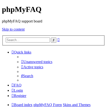
phpMyFAQ
phpMyFAQ support board
Skip to content
Advanced
Search
search
Quick links
Unanswered topics
Active topics
Search
FAQ
Login
Register
Board index
phpMyFAQ Foren
Skins and Themes