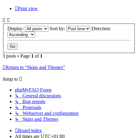
Print view
Display:
Sort by:
Direction:
3 posts • Page
1
of
1
Return to “Skins and Themes”
Jump to
phpMyFAQ Foren
↳ General discussions
↳ Bug reports
↳ Proposals
↳ Webserver and configuration
↳ Skins and Themes
Board index
All times are
UTC+01:00