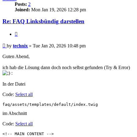
Posts:
2
Joined:
Mon Jan 19, 2026 12:28 pm
Re: FAQ Linksbündig darstellen
Quote
Post
by
technix
»
Tue Jan 20, 2026 10:48 pm
Guten Abend,
ich hab die Lösung dann doch noch selbst gefunden (Try & Error)
:
In der Datei
Code:
Select all
faq/assets/templates/default/index.twig
im Abschnitt
Code:
Select all
<!-- MAIN CONTENT -->